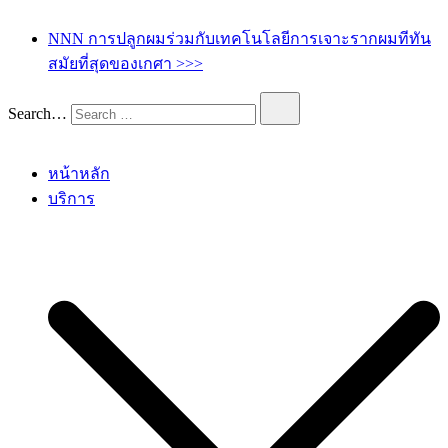
เกศา คลินิก – kesa hair clinic
kesa hair ปลูกผม ปลูกคิ้ว รักษาผมร่วง ผมบาง
NNN การปลูกผมร่วมกับเทคโนโลยีการเจาะรากผมทีทัน
สมัยที่สุดของเกศา >>>
Search…
หน้าหลัก
บริการ