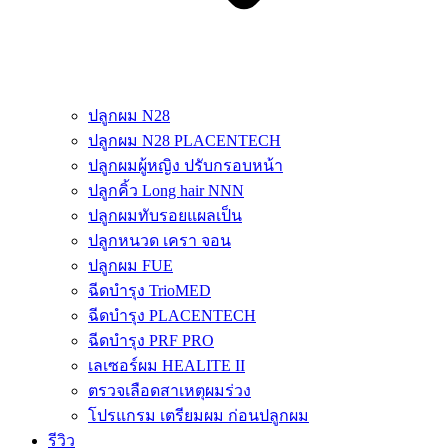
ปลูกผม N28
ปลูกผม N28 PLACENTECH
ปลูกผมผู้หญิง ปรับกรอบหน้า
ปลูกคิ้ว Long hair NNN
ปลูกผมทับรอยแผลเป็น
ปลูกหนวด เครา จอน
ปลูกผม FUE
ฉีดบำรุง TrioMED
ฉีดบำรุง PLACENTECH
ฉีดบำรุง PRF PRO
เลเซอร์ผม HEALITE II
ตรวจเลือดสาเหตุผมร่วง
โปรแกรม เตรียมผม ก่อนปลูกผม
รีวิว