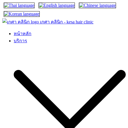
เกศา คลินิก – kesa hair clinic
kesa hair ปลูกผม ปลูกคิ้ว รักษาผมร่วง ผมบาง
หน้าหลัก
บริการ