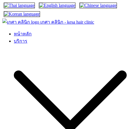
เกศา คลินิก – kesa hair clinic
kesa hair ปลูกผม ปลูกคิ้ว รักษาผมร่วง ผมบาง
หน้าหลัก
บริการ