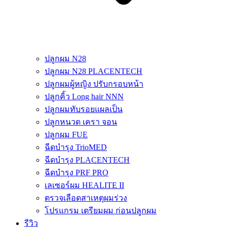
ปลูกผม N28
ปลูกผม N28 PLACENTECH
ปลูกผมผู้หญิง ปรับกรอบหน้า
ปลูกคิ้ว Long hair NNN
ปลูกผมทับรอยแผลเป็น
ปลูกหนวด เครา จอน
ปลูกผม FUE
ฉีดบำรุง TrioMED
ฉีดบำรุง PLACENTECH
ฉีดบำรุง PRF PRO
เลเซอร์ผม HEALITE II
ตรวจเลือดสาเหตุผมร่วง
โปรแกรม เตรียมผม ก่อนปลูกผม
รีวิว