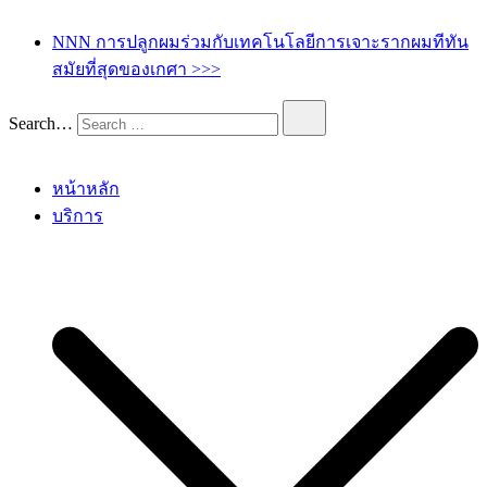
เกศา คลินิก – kesa hair clinic
kesa hair ปลูกผม ปลูกคิ้ว รักษาผมร่วง ผมบาง
NNN การปลูกผมร่วมกับเทคโนโลยีการเจาะรากผมทีทัน
สมัยที่สุดของเกศา >>>
Search…
หน้าหลัก
บริการ