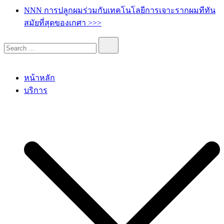
เกศา คลินิก – kesa hair clinic
kesa hair ปลูกผม ปลูกคิ้ว รักษาผมร่วง ผมบาง
NNN การปลูกผมร่วมกับเทคโนโลยีการเจาะรากผมทีทัน
สมัยที่สุดของเกศา >>>
หน้าหลัก
บริการ