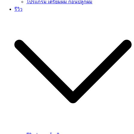
โปรแกรม เตรียมผม ก่อนปลูกผม
รีวิว