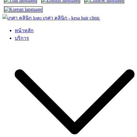
เกศา คลินิก – kesa hair clinic
kesa hair ปลูกผม ปลูกคิ้ว รักษาผมร่วง ผมบาง
หน้าหลัก
บริการ