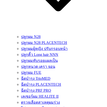
ปลูกผม N28
ปลูกผม N28 PLACENTECH
ปลูกผมผู้หญิง ปรับกรอบหน้า
ปลูกคิ้ว Long hair NNN
ปลูกผมทับรอยแผลเป็น
ปลูกหนวด เครา จอน
ปลูกผม FUE
ฉีดบำรุง TrioMED
ฉีดบำรุง PLACENTECH
ฉีดบำรุง PRF PRO
เลเซอร์ผม HEALITE II
ตรวจเลือดสาเหตุผมร่วง