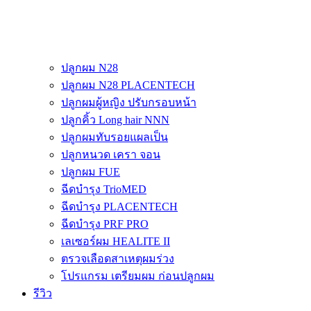
ปลูกผม N28
ปลูกผม N28 PLACENTECH
ปลูกผมผู้หญิง ปรับกรอบหน้า
ปลูกคิ้ว Long hair NNN
ปลูกผมทับรอยแผลเป็น
ปลูกหนวด เครา จอน
ปลูกผม FUE
ฉีดบำรุง TrioMED
ฉีดบำรุง PLACENTECH
ฉีดบำรุง PRF PRO
เลเซอร์ผม HEALITE II
ตรวจเลือดสาเหตุผมร่วง
โปรแกรม เตรียมผม ก่อนปลูกผม
รีวิว