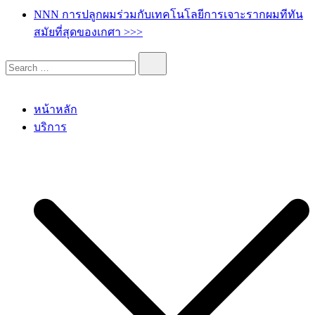
เกศา คลินิก – kesa hair clinic
kesa hair ปลูกผม ปลูกคิ้ว รักษาผมร่วง ผมบาง
NNN การปลูกผมร่วมกับเทคโนโลยีการเจาะรากผมทีทัน
สมัยที่สุดของเกศา >>>
หน้าหลัก
บริการ