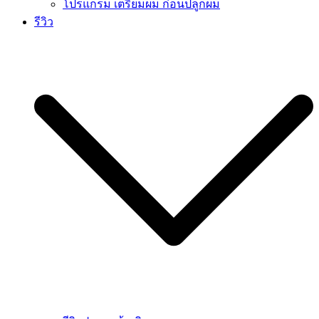
โปรแกรม เตรียมผม ก่อนปลูกผม
รีวิว