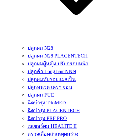
ปลูกผม N28
ปลูกผม N28 PLACENTECH
ปลูกผมผู้หญิง ปรับกรอบหน้า
ปลูกคิ้ว Long hair NNN
ปลูกผมทับรอยแผลเป็น
ปลูกหนวด เครา จอน
ปลูกผม FUE
ฉีดบำรุง TrioMED
ฉีดบำรุง PLACENTECH
ฉีดบำรุง PRF PRO
เลเซอร์ผม HEALITE II
ตรวจเลือดสาเหตุผมร่วง