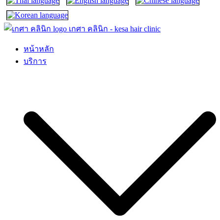
เกศา คลินิก – kesa hair clinic
kesa hair ปลูกผม ปลูกคิ้ว รักษาผมร่วง ผมบาง
หน้าหลัก
บริการ