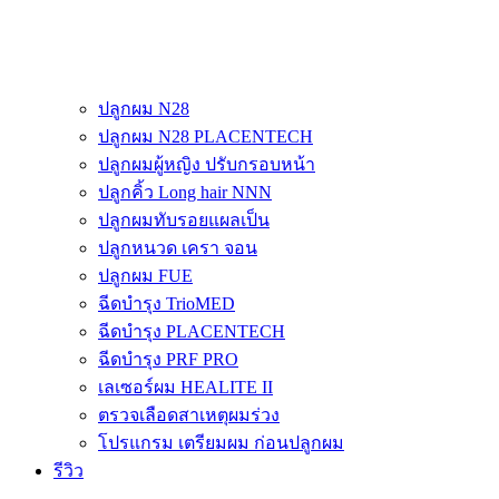
ปลูกผม N28
ปลูกผม N28 PLACENTECH
ปลูกผมผู้หญิง ปรับกรอบหน้า
ปลูกคิ้ว Long hair NNN
ปลูกผมทับรอยแผลเป็น
ปลูกหนวด เครา จอน
ปลูกผม FUE
ฉีดบำรุง TrioMED
ฉีดบำรุง PLACENTECH
ฉีดบำรุง PRF PRO
เลเซอร์ผม HEALITE II
ตรวจเลือดสาเหตุผมร่วง
โปรแกรม เตรียมผม ก่อนปลูกผม
รีวิว