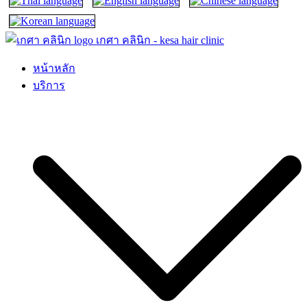
เกศา คลินิก – kesa hair clinic
kesa hair ปลูกผม ปลูกคิ้ว รักษาผมร่วง ผมบาง
หน้าหลัก
บริการ