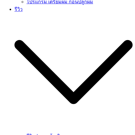
โปรแกรม เตรียมผม ก่อนปลูกผม
รีวิว