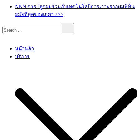
เกศา คลินิก – kesa hair clinic
kesa hair ปลูกผม ปลูกคิ้ว รักษาผมร่วง ผมบาง
NNN การปลูกผมร่วมกับเทคโนโลยีการเจาะรากผมทีทัน
สมัยที่สุดของเกศา >>>
หน้าหลัก
บริการ