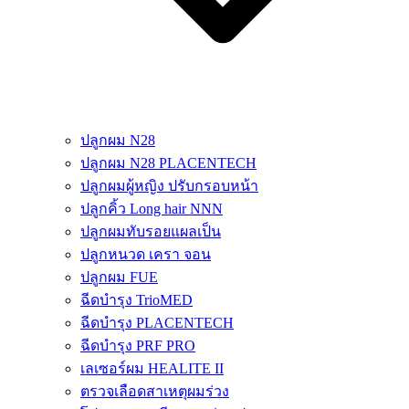
ปลูกผม N28
ปลูกผม N28 PLACENTECH
ปลูกผมผู้หญิง ปรับกรอบหน้า
ปลูกคิ้ว Long hair NNN
ปลูกผมทับรอยแผลเป็น
ปลูกหนวด เครา จอน
ปลูกผม FUE
ฉีดบำรุง TrioMED
ฉีดบำรุง PLACENTECH
ฉีดบำรุง PRF PRO
เลเซอร์ผม HEALITE II
ตรวจเลือดสาเหตุผมร่วง