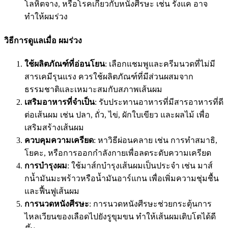
โลหิตจาง, หรือโรคเกี่ยวกับหนังศีรษะ เช่น รังแค อาจ
ทำให้ผมร่วง
วิธีการดูแลเมื่อ ผมร่วง
ใช้ผลิตภัณฑ์ที่อ่อนโยน
: เลือกแชมพูและครีมนวดที่ไม่มี
สารเคมีรุนแรง ควรใช้ผลิตภัณฑ์ที่มีส่วนผสมจาก
ธรรมชาติและเหมาะสมกับสภาพเส้นผม
เสริมอาหารที่จำเป็น
: รับประทานอาหารที่มีสารอาหารที่ดี
ต่อเส้นผม เช่น ปลา, ถั่ว, ไข่, ผักใบเขียว และผลไม้ เพื่อ
เสริมสร้างเส้นผม
ควบคุมความเครียด
: หาวิธีผ่อนคลาย เช่น การทำสมาธิ,
โยคะ, หรือการออกกำลังกายเพื่อลดระดับความเครียด
การบำรุงผม
: ใช้มาส์กบำรุงเส้นผมเป็นประจำ เช่น มาส์
กน้ำมันมะพร้าวหรือน้ำมันอาร์แกน เพื่อเพิ่มความชุ่มชื้น
และฟื้นฟูเส้นผม
การนวดหนังศีรษะ
: การนวดหนังศีรษะช่วยกระตุ้นการ
ไหลเวียนของเลือดไปยังรูขุมขน ทำให้เส้นผมเติบโตได้ดี