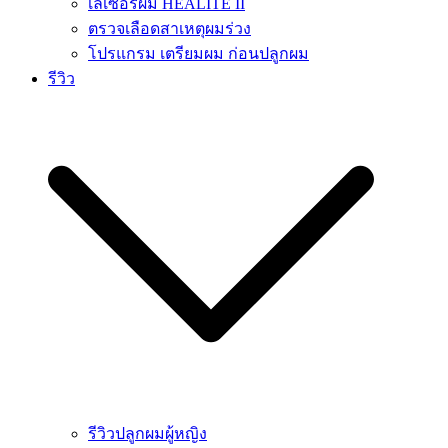
เลเซอร์ผม HEALITE II
ตรวจเลือดสาเหตุผมร่วง
โปรแกรม เตรียมผม ก่อนปลูกผม
รีวิว
รีวิวปลูกผมผู้หญิง