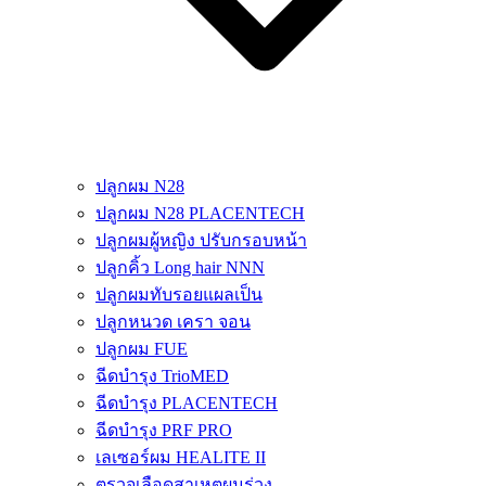
ปลูกผม N28
ปลูกผม N28 PLACENTECH
ปลูกผมผู้หญิง ปรับกรอบหน้า
ปลูกคิ้ว Long hair NNN
ปลูกผมทับรอยแผลเป็น
ปลูกหนวด เครา จอน
ปลูกผม FUE
ฉีดบำรุง TrioMED
ฉีดบำรุง PLACENTECH
ฉีดบำรุง PRF PRO
เลเซอร์ผม HEALITE II
ตรวจเลือดสาเหตุผมร่วง