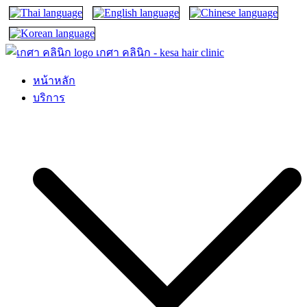
เกศา คลินิก – kesa hair clinic
kesa hair ปลูกผม ปลูกคิ้ว รักษาผมร่วง ผมบาง
หน้าหลัก
บริการ