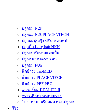
ปลูกผม N28
ปลูกผม N28 PLACENTECH
ปลูกผมผู้หญิง ปรับกรอบหน้า
ปลูกคิ้ว Long hair NNN
ปลูกผมทับรอยแผลเป็น
ปลูกหนวด เครา จอน
ปลูกผม FUE
ฉีดบำรุง TrioMED
ฉีดบำรุง PLACENTECH
ฉีดบำรุง PRF PRO
เลเซอร์ผม HEALITE II
ตรวจเลือดสาเหตุผมร่วง
โปรแกรม เตรียมผม ก่อนปลูกผม
รีวิว