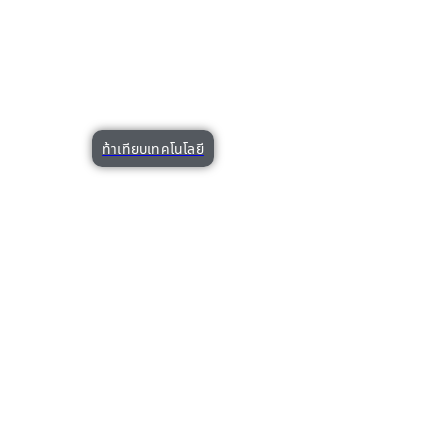
N28 นวัตกรรมผมหนาสุขภาพดี
ท้าเทียบเทคโนโลยี