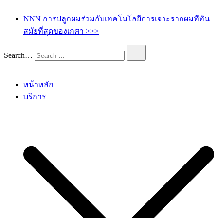
เกศา คลินิก – kesa hair clinic
kesa hair ปลูกผม ปลูกคิ้ว รักษาผมร่วง ผมบาง
NNN การปลูกผมร่วมกับเทคโนโลยีการเจาะรากผมทีทัน
สมัยที่สุดของเกศา >>>
Search…
หน้าหลัก
บริการ