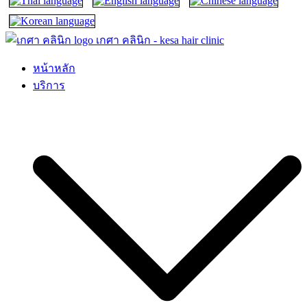
เกศา คลินิก – kesa hair clinic
kesa hair ปลูกผม ปลูกคิ้ว รักษาผมร่วง ผมบาง
หน้าหลัก
บริการ