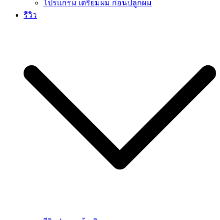
โปรแกรม เตรียมผม ก่อนปลูกผม
รีวิว