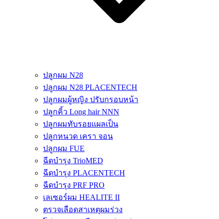
ปลูกผม N28
ปลูกผม N28 PLACENTECH
ปลูกผมผู้หญิง ปรับกรอบหน้า
ปลูกคิ้ว Long hair NNN
ปลูกผมทับรอยแผลเป็น
ปลูกหนวด เครา จอน
ปลูกผม FUE
ฉีดบำรุง TrioMED
ฉีดบำรุง PLACENTECH
ฉีดบำรุง PRF PRO
เลเซอร์ผม HEALITE II
ตรวจเลือดสาเหตุผมร่วง