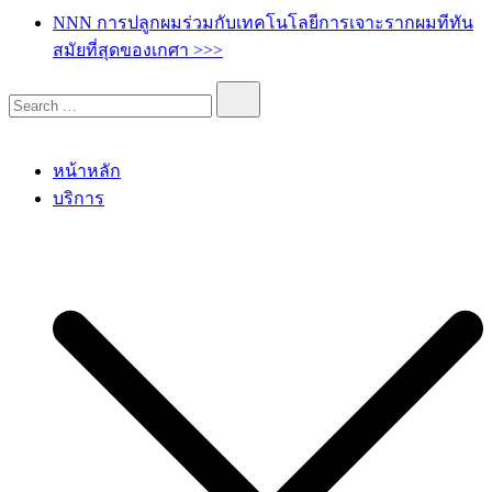
เกศา คลินิก – kesa hair clinic
kesa hair ปลูกผม ปลูกคิ้ว รักษาผมร่วง ผมบาง
NNN การปลูกผมร่วมกับเทคโนโลยีการเจาะรากผมทีทัน
สมัยที่สุดของเกศา >>>
หน้าหลัก
บริการ