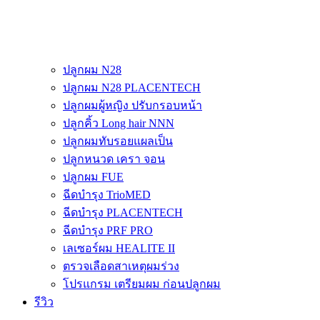
ปลูกผม N28
ปลูกผม N28 PLACENTECH
ปลูกผมผู้หญิง ปรับกรอบหน้า
ปลูกคิ้ว Long hair NNN
ปลูกผมทับรอยแผลเป็น
ปลูกหนวด เครา จอน
ปลูกผม FUE
ฉีดบำรุง TrioMED
ฉีดบำรุง PLACENTECH
ฉีดบำรุง PRF PRO
เลเซอร์ผม HEALITE II
ตรวจเลือดสาเหตุผมร่วง
โปรแกรม เตรียมผม ก่อนปลูกผม
รีวิว