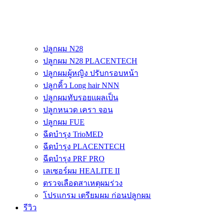
ปลูกผม N28
ปลูกผม N28 PLACENTECH
ปลูกผมผู้หญิง ปรับกรอบหน้า
ปลูกคิ้ว Long hair NNN
ปลูกผมทับรอยแผลเป็น
ปลูกหนวด เครา จอน
ปลูกผม FUE
ฉีดบำรุง TrioMED
ฉีดบำรุง PLACENTECH
ฉีดบำรุง PRF PRO
เลเซอร์ผม HEALITE II
ตรวจเลือดสาเหตุผมร่วง
โปรแกรม เตรียมผม ก่อนปลูกผม
รีวิว