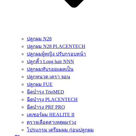
ปลูกผม N28
ปลูกผม N28 PLACENTECH
ปลูกผมผู้หญิง ปรับกรอบหน้า
ปลูกคิ้ว Long hair NNN
ปลูกผมทับรอยแผลเป็น
ปลูกหนวด เครา จอน
ปลูกผม FUE
ฉีดบำรุง TrioMED
ฉีดบำรุง PLACENTECH
ฉีดบำรุง PRF PRO
เลเซอร์ผม HEALITE II
ตรวจเลือดสาเหตุผมร่วง
โปรแกรม เตรียมผม ก่อนปลูกผม