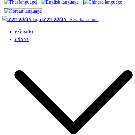
เกศา คลินิก – kesa hair clinic
kesa hair ปลูกผม ปลูกคิ้ว รักษาผมร่วง ผมบาง
หน้าหลัก
บริการ