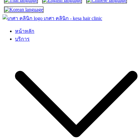
เกศา คลินิก – kesa hair clinic
kesa hair ปลูกผม ปลูกคิ้ว รักษาผมร่วง ผมบาง
หน้าหลัก
บริการ