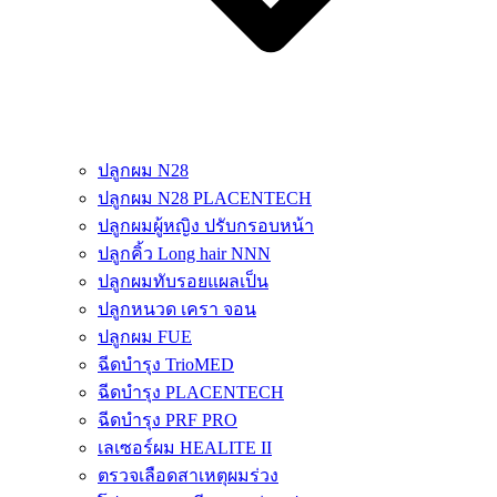
ปลูกผม N28
ปลูกผม N28 PLACENTECH
ปลูกผมผู้หญิง ปรับกรอบหน้า
ปลูกคิ้ว Long hair NNN
ปลูกผมทับรอยแผลเป็น
ปลูกหนวด เครา จอน
ปลูกผม FUE
ฉีดบำรุง TrioMED
ฉีดบำรุง PLACENTECH
ฉีดบำรุง PRF PRO
เลเซอร์ผม HEALITE II
ตรวจเลือดสาเหตุผมร่วง