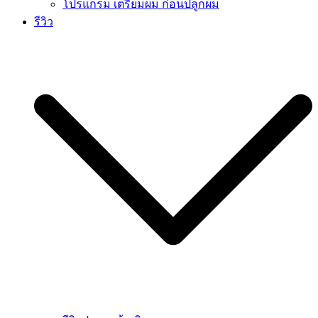
โปรแกรม เตรียมผม ก่อนปลูกผม
รีวิว