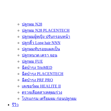
ปลูกผม N28
ปลูกผม N28 PLACENTECH
ปลูกผมผู้หญิง ปรับกรอบหน้า
ปลูกคิ้ว Long hair NNN
ปลูกผมทับรอยแผลเป็น
ปลูกหนวด เครา จอน
ปลูกผม FUE
ฉีดบำรุง TrioMED
ฉีดบำรุง PLACENTECH
ฉีดบำรุง PRF PRO
เลเซอร์ผม HEALITE II
ตรวจเลือดสาเหตุผมร่วง
โปรแกรม เตรียมผม ก่อนปลูกผม
รีวิว