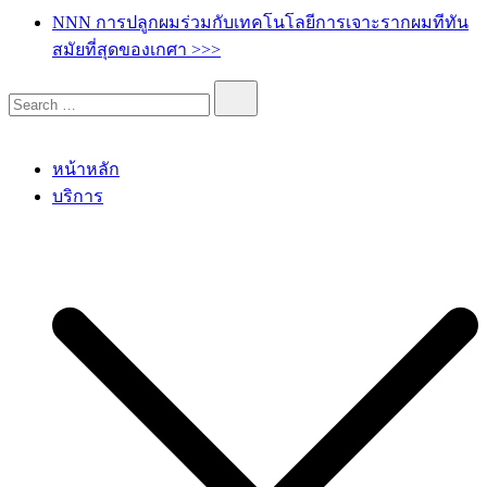
เกศา คลินิก – kesa hair clinic
kesa hair ปลูกผม ปลูกคิ้ว รักษาผมร่วง ผมบาง
NNN การปลูกผมร่วมกับเทคโนโลยีการเจาะรากผมทีทัน
สมัยที่สุดของเกศา >>>
หน้าหลัก
บริการ