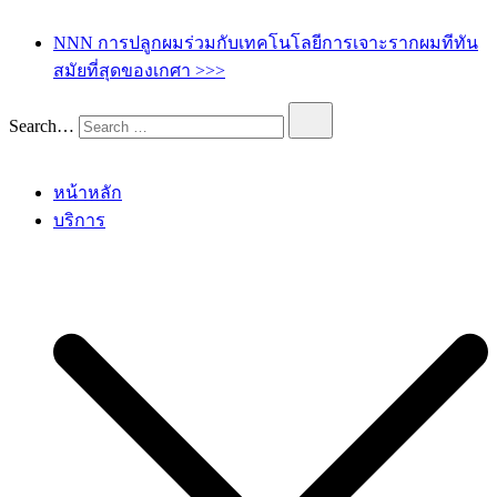
เกศา คลินิก – kesa hair clinic
kesa hair ปลูกผม ปลูกคิ้ว รักษาผมร่วง ผมบาง
NNN การปลูกผมร่วมกับเทคโนโลยีการเจาะรากผมทีทัน
สมัยที่สุดของเกศา >>>
Search…
หน้าหลัก
บริการ