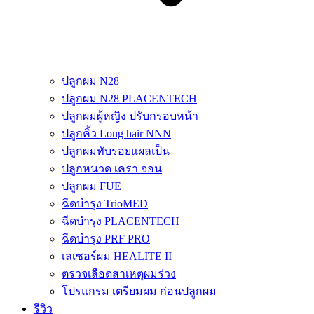
ปลูกผม N28
ปลูกผม N28 PLACENTECH
ปลูกผมผู้หญิง ปรับกรอบหน้า
ปลูกคิ้ว Long hair NNN
ปลูกผมทับรอยแผลเป็น
ปลูกหนวด เครา จอน
ปลูกผม FUE
ฉีดบำรุง TrioMED
ฉีดบำรุง PLACENTECH
ฉีดบำรุง PRF PRO
เลเซอร์ผม HEALITE II
ตรวจเลือดสาเหตุผมร่วง
โปรแกรม เตรียมผม ก่อนปลูกผม
รีวิว