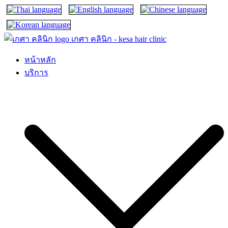
เกศา คลินิก – kesa hair clinic
kesa hair ปลูกผม ปลูกคิ้ว รักษาผมร่วง ผมบาง
หน้าหลัก
บริการ