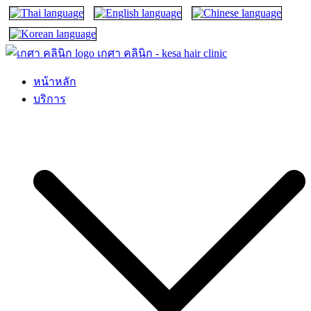
เกศา คลินิก – kesa hair clinic
kesa hair ปลูกผม ปลูกคิ้ว รักษาผมร่วง ผมบาง
หน้าหลัก
บริการ