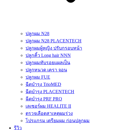
ปลูกผม N28
ปลูกผม N28 PLACENTECH
ปลูกผมผู้หญิง ปรับกรอบหน้า
ปลูกคิ้ว Long hair NNN
ปลูกผมทับรอยแผลเป็น
ปลูกหนวด เครา จอน
ปลูกผม FUE
ฉีดบำรุง TrioMED
ฉีดบำรุง PLACENTECH
ฉีดบำรุง PRF PRO
เลเซอร์ผม HEALITE II
ตรวจเลือดสาเหตุผมร่วง
โปรแกรม เตรียมผม ก่อนปลูกผม
รีวิว