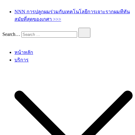
เกศา คลินิก – kesa hair clinic
kesa hair ปลูกผม ปลูกคิ้ว รักษาผมร่วง ผมบาง
NNN การปลูกผมร่วมกับเทคโนโลยีการเจาะรากผมทีทัน
สมัยที่สุดของเกศา >>>
Search…
หน้าหลัก
บริการ