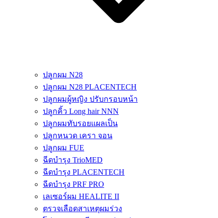
ปลูกผม N28
ปลูกผม N28 PLACENTECH
ปลูกผมผู้หญิง ปรับกรอบหน้า
ปลูกคิ้ว Long hair NNN
ปลูกผมทับรอยแผลเป็น
ปลูกหนวด เครา จอน
ปลูกผม FUE
ฉีดบำรุง TrioMED
ฉีดบำรุง PLACENTECH
ฉีดบำรุง PRF PRO
เลเซอร์ผม HEALITE II
ตรวจเลือดสาเหตุผมร่วง