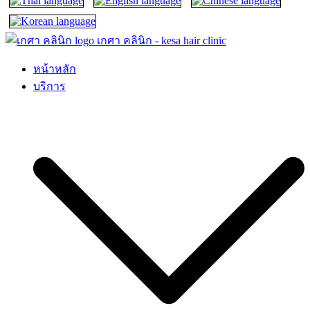
เกศา คลินิก – kesa hair clinic
kesa hair ปลูกผม ปลูกคิ้ว รักษาผมร่วง ผมบาง
หน้าหลัก
บริการ