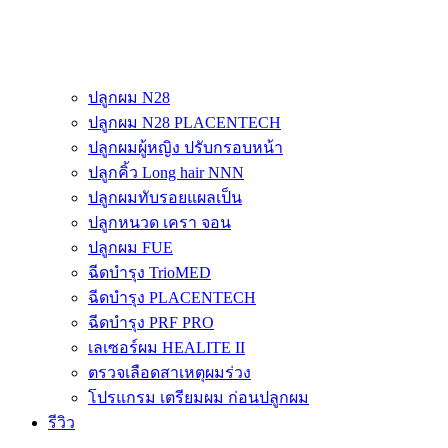
ปลูกผม N28
ปลูกผม N28 PLACENTECH
ปลูกผมผู้หญิง ปรับกรอบหน้า
ปลูกคิ้ว Long hair NNN
ปลูกผมทับรอยแผลเป็น
ปลูกหนวด เครา จอน
ปลูกผม FUE
ฉีดบำรุง TrioMED
ฉีดบำรุง PLACENTECH
ฉีดบำรุง PRF PRO
เลเซอร์ผม HEALITE II
ตรวจเลือดสาเหตุผมร่วง
โปรแกรม เตรียมผม ก่อนปลูกผม
รีวิว