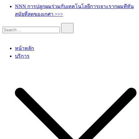
เกศา คลินิก – kesa hair clinic
kesa hair ปลูกผม ปลูกคิ้ว รักษาผมร่วง ผมบาง
NNN การปลูกผมร่วมกับเทคโนโลยีการเจาะรากผมทีทัน
สมัยที่สุดของเกศา >>>
หน้าหลัก
บริการ