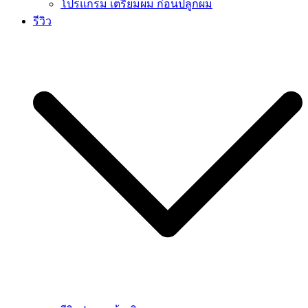
โปรแกรม เตรียมผม ก่อนปลูกผม
รีวิว