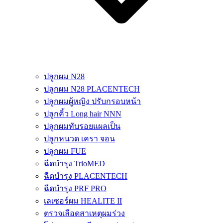
ปลูกผม N28
ปลูกผม N28 PLACENTECH
ปลูกผมผู้หญิง ปรับกรอบหน้า
ปลูกคิ้ว Long hair NNN
ปลูกผมทับรอยแผลเป็น
ปลูกหนวด เครา จอน
ปลูกผม FUE
ฉีดบำรุง TrioMED
ฉีดบำรุง PLACENTECH
ฉีดบำรุง PRF PRO
เลเซอร์ผม HEALITE II
ตรวจเลือดสาเหตุผมร่วง