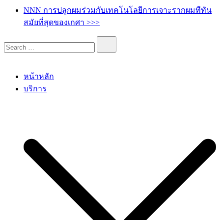
เกศา คลินิก – kesa hair clinic
kesa hair ปลูกผม ปลูกคิ้ว รักษาผมร่วง ผมบาง
NNN การปลูกผมร่วมกับเทคโนโลยีการเจาะรากผมทีทัน
สมัยที่สุดของเกศา >>>
หน้าหลัก
บริการ