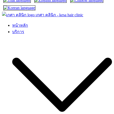
เกศา คลินิก – kesa hair clinic
kesa hair ปลูกผม ปลูกคิ้ว รักษาผมร่วง ผมบาง
หน้าหลัก
บริการ