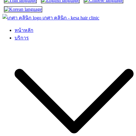
เกศา คลินิก – kesa hair clinic
kesa hair ปลูกผม ปลูกคิ้ว รักษาผมร่วง ผมบาง
หน้าหลัก
บริการ