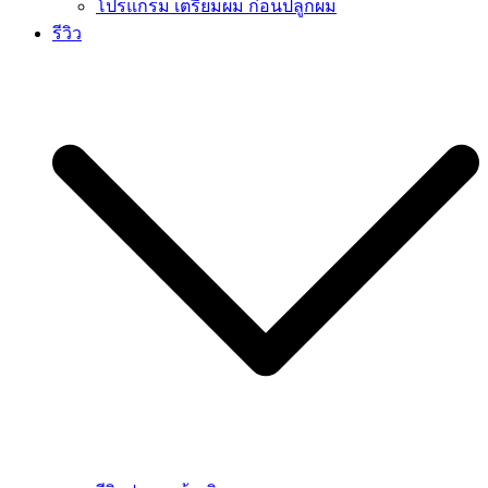
โปรแกรม เตรียมผม ก่อนปลูกผม
รีวิว