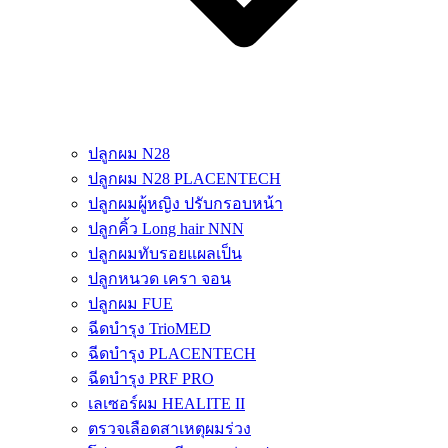
ปลูกผม N28
ปลูกผม N28 PLACENTECH
ปลูกผมผู้หญิง ปรับกรอบหน้า
ปลูกคิ้ว Long hair NNN
ปลูกผมทับรอยแผลเป็น
ปลูกหนวด เครา จอน
ปลูกผม FUE
ฉีดบำรุง TrioMED
ฉีดบำรุง PLACENTECH
ฉีดบำรุง PRF PRO
เลเซอร์ผม HEALITE II
ตรวจเลือดสาเหตุผมร่วง