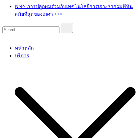
เกศา คลินิก – kesa hair clinic
kesa hair ปลูกผม ปลูกคิ้ว รักษาผมร่วง ผมบาง
NNN การปลูกผมร่วมกับเทคโนโลยีการเจาะรากผมทีทัน
สมัยที่สุดของเกศา >>>
หน้าหลัก
บริการ