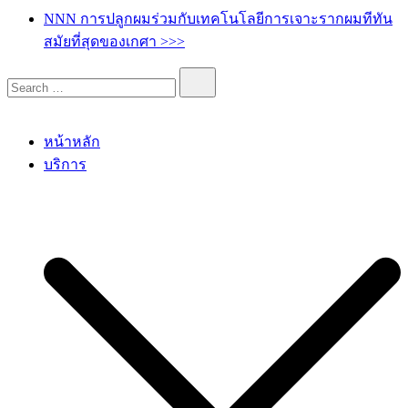
เกศา คลินิก – kesa hair clinic
kesa hair ปลูกผม ปลูกคิ้ว รักษาผมร่วง ผมบาง
NNN การปลูกผมร่วมกับเทคโนโลยีการเจาะรากผมทีทัน
สมัยที่สุดของเกศา >>>
หน้าหลัก
บริการ