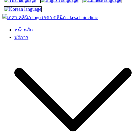
เกศา คลินิก – kesa hair clinic
kesa hair ปลูกผม ปลูกคิ้ว รักษาผมร่วง ผมบาง
หน้าหลัก
บริการ