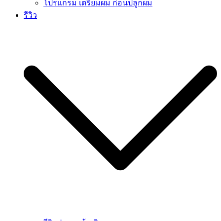
โปรแกรม เตรียมผม ก่อนปลูกผม
รีวิว