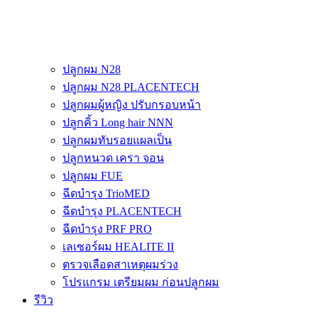
ปลูกผม N28
ปลูกผม N28 PLACENTECH
ปลูกผมผู้หญิง ปรับกรอบหน้า
ปลูกคิ้ว Long hair NNN
ปลูกผมทับรอยแผลเป็น
ปลูกหนวด เครา จอน
ปลูกผม FUE
ฉีดบำรุง TrioMED
ฉีดบำรุง PLACENTECH
ฉีดบำรุง PRF PRO
เลเซอร์ผม HEALITE II
ตรวจเลือดสาเหตุผมร่วง
โปรแกรม เตรียมผม ก่อนปลูกผม
รีวิว