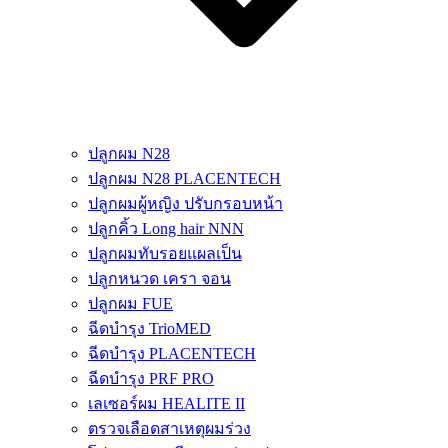
ปลูกผม N28
ปลูกผม N28 PLACENTECH
ปลูกผมผู้หญิง ปรับกรอบหน้า
ปลูกคิ้ว Long hair NNN
ปลูกผมทับรอยแผลเป็น
ปลูกหนวด เครา จอน
ปลูกผม FUE
ฉีดบำรุง TrioMED
ฉีดบำรุง PLACENTECH
ฉีดบำรุง PRF PRO
เลเซอร์ผม HEALITE II
ตรวจเลือดสาเหตุผมร่วง