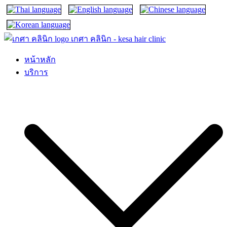
เกศา คลินิก – kesa hair clinic
kesa hair ปลูกผม ปลูกคิ้ว รักษาผมร่วง ผมบาง
หน้าหลัก
บริการ