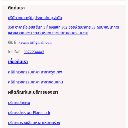
ติดต่อเรา
บริษัท เกศา กรุ๊ป (ประเทศไทย) จำกัด
358 อาคารโอเอซิซ ชั้นที่ 3 ห้องเลขที่ 302 ซอยพัฒนาการ 53 ถนนพัฒนาการ
แขวงสวนหลวง เขตสวนหลวง กรุงเทพมหานคร 10250
อีเมล์ :
kesahair@gmail.com
โทรศัพท์ :
0972234445
เกี่ยวกับเรา
คลินิกเวชกรรมเกศา สาขากรุงเทพ
คลินิกเวชกรรมเกศา สาขาขอนแก่น
ผลิตภัณฑ์และบริการของเรา
บริการปลูกผม
บริการบำรุงผม Placentech
บริการตรวจเลือดหาสาเหตุผลร่วง