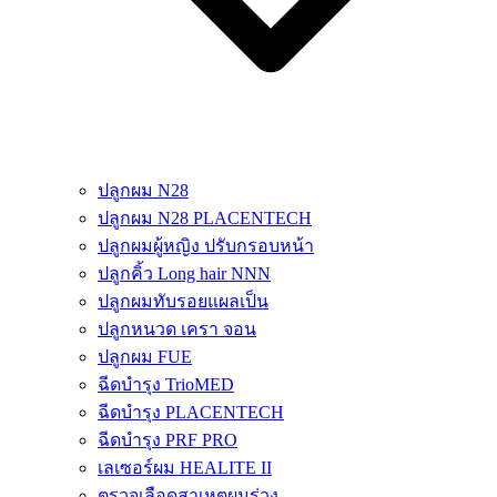
ปลูกผม N28
ปลูกผม N28 PLACENTECH
ปลูกผมผู้หญิง ปรับกรอบหน้า
ปลูกคิ้ว Long hair NNN
ปลูกผมทับรอยแผลเป็น
ปลูกหนวด เครา จอน
ปลูกผม FUE
ฉีดบำรุง TrioMED
ฉีดบำรุง PLACENTECH
ฉีดบำรุง PRF PRO
เลเซอร์ผม HEALITE II
ตรวจเลือดสาเหตุผมร่วง