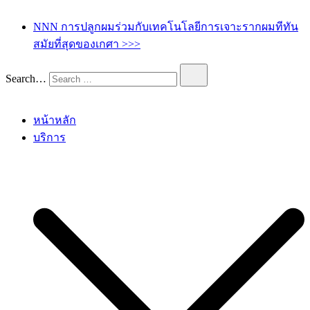
เกศา คลินิก – kesa hair clinic
kesa hair ปลูกผม ปลูกคิ้ว รักษาผมร่วง ผมบาง
NNN การปลูกผมร่วมกับเทคโนโลยีการเจาะรากผมทีทัน
สมัยที่สุดของเกศา >>>
Search…
หน้าหลัก
บริการ