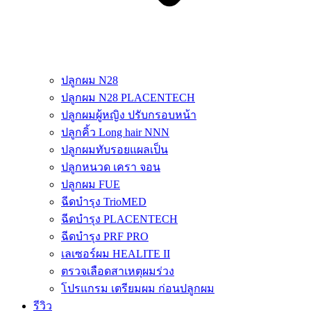
ปลูกผม N28
ปลูกผม N28 PLACENTECH
ปลูกผมผู้หญิง ปรับกรอบหน้า
ปลูกคิ้ว Long hair NNN
ปลูกผมทับรอยแผลเป็น
ปลูกหนวด เครา จอน
ปลูกผม FUE
ฉีดบำรุง TrioMED
ฉีดบำรุง PLACENTECH
ฉีดบำรุง PRF PRO
เลเซอร์ผม HEALITE II
ตรวจเลือดสาเหตุผมร่วง
โปรแกรม เตรียมผม ก่อนปลูกผม
รีวิว