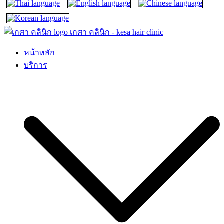
เกศา คลินิก – kesa hair clinic
kesa hair ปลูกผม ปลูกคิ้ว รักษาผมร่วง ผมบาง
หน้าหลัก
บริการ