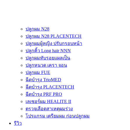
ปลูกผม N28
ปลูกผม N28 PLACENTECH
ปลูกผมผู้หญิง ปรับกรอบหน้า
ปลูกคิ้ว Long hair NNN
ปลูกผมทับรอยแผลเป็น
ปลูกหนวด เครา จอน
ปลูกผม FUE
ฉีดบำรุง TrioMED
ฉีดบำรุง PLACENTECH
ฉีดบำรุง PRF PRO
เลเซอร์ผม HEALITE II
ตรวจเลือดสาเหตุผมร่วง
โปรแกรม เตรียมผม ก่อนปลูกผม
รีวิว