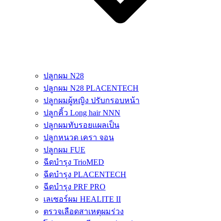
ปลูกผม N28
ปลูกผม N28 PLACENTECH
ปลูกผมผู้หญิง ปรับกรอบหน้า
ปลูกคิ้ว Long hair NNN
ปลูกผมทับรอยแผลเป็น
ปลูกหนวด เครา จอน
ปลูกผม FUE
ฉีดบำรุง TrioMED
ฉีดบำรุง PLACENTECH
ฉีดบำรุง PRF PRO
เลเซอร์ผม HEALITE II
ตรวจเลือดสาเหตุผมร่วง