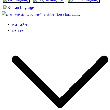
เกศา คลินิก – kesa hair clinic
kesa hair ปลูกผม ปลูกคิ้ว รักษาผมร่วง ผมบาง
หน้าหลัก
บริการ