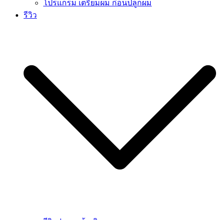
โปรแกรม เตรียมผม ก่อนปลูกผม
รีวิว