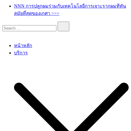
เกศา คลินิก – kesa hair clinic
kesa hair ปลูกผม ปลูกคิ้ว รักษาผมร่วง ผมบาง
NNN การปลูกผมร่วมกับเทคโนโลยีการเจาะรากผมทีทัน
สมัยที่สุดของเกศา >>>
หน้าหลัก
บริการ