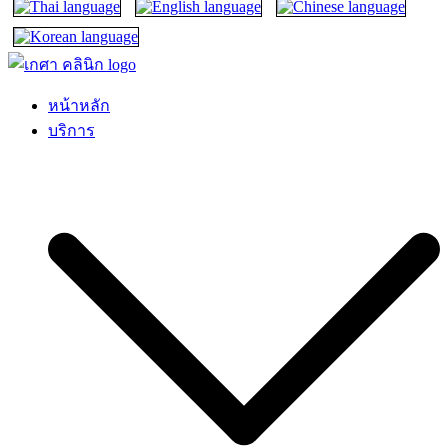
เกศา คลินิก – kesa hair clinic
kesa hair ปลูกผม ปลูกคิ้ว รักษาผมร่วง ผมบาง
หน้าหลัก
บริการ