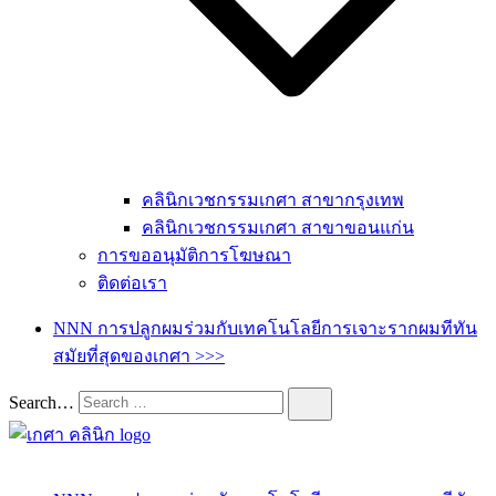
คลินิกเวชกรรมเกศา สาขากรุงเทพ
คลินิกเวชกรรมเกศา สาขาขอนแก่น
การขออนุมัติการโฆษณา
ติดต่อเรา
NNN การปลูกผมร่วมกับเทคโนโลยีการเจาะรากผมทีทัน
สมัยที่สุดของเกศา >>>
Search…
เกศา คลินิก – kesa hair clinic
kesa hair ปลูกผม ปลูกคิ้ว รักษาผมร่วง ผมบาง