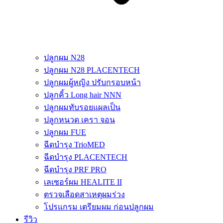
ปลูกผม N28
ปลูกผม N28 PLACENTECH
ปลูกผมผู้หญิง ปรับกรอบหน้า
ปลูกคิ้ว Long hair NNN
ปลูกผมทับรอยแผลเป็น
ปลูกหนวด เครา จอน
ปลูกผม FUE
ฉีดบำรุง TrioMED
ฉีดบำรุง PLACENTECH
ฉีดบำรุง PRF PRO
เลเซอร์ผม HEALITE II
ตรวจเลือดสาเหตุผมร่วง
โปรแกรม เตรียมผม ก่อนปลูกผม
รีวิว