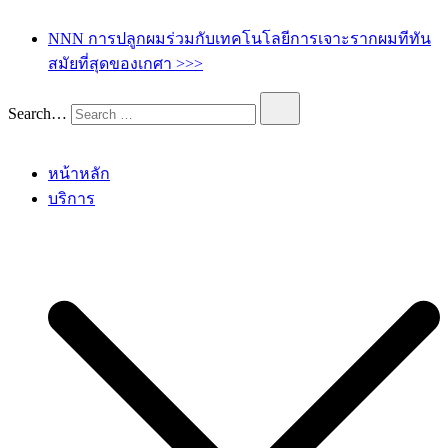
เกศา คลินิก – kesa hair clinic
kesa hair ปลูกผม ปลูกคิ้ว รักษาผมร่วง ผมบาง
NNN การปลูกผมร่วมกับเทคโนโลยีการเจาะรากผมทีทัน
สมัยที่สุดของเกศา >>>
Search…
หน้าหลัก
บริการ