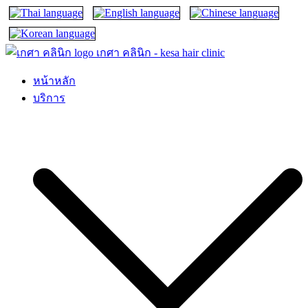
เกศา คลินิก – kesa hair clinic
kesa hair ปลูกผม ปลูกคิ้ว รักษาผมร่วง ผมบาง
หน้าหลัก
บริการ