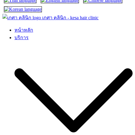
เกศา คลินิก – kesa hair clinic
kesa hair ปลูกผม ปลูกคิ้ว รักษาผมร่วง ผมบาง
หน้าหลัก
บริการ