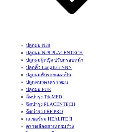
ปลูกผม N28
ปลูกผม N28 PLACENTECH
ปลูกผมผู้หญิง ปรับกรอบหน้า
ปลูกคิ้ว Long hair NNN
ปลูกผมทับรอยแผลเป็น
ปลูกหนวด เครา จอน
ปลูกผม FUE
ฉีดบำรุง TrioMED
ฉีดบำรุง PLACENTECH
ฉีดบำรุง PRF PRO
เลเซอร์ผม HEALITE II
ตรวจเลือดสาเหตุผมร่วง