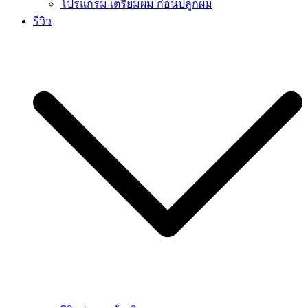
โปรแกรม เตรียมผม ก่อนปลูกผม
รีวิว