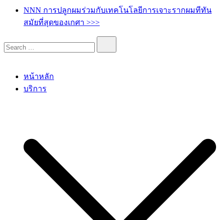
เกศา คลินิก – kesa hair clinic
kesa hair ปลูกผม ปลูกคิ้ว รักษาผมร่วง ผมบาง
NNN การปลูกผมร่วมกับเทคโนโลยีการเจาะรากผมทีทัน
สมัยที่สุดของเกศา >>>
หน้าหลัก
บริการ