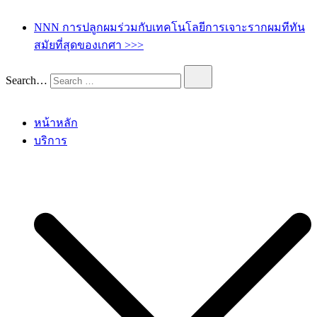
เกศา คลินิก – kesa hair clinic
kesa hair ปลูกผม ปลูกคิ้ว รักษาผมร่วง ผมบาง
NNN การปลูกผมร่วมกับเทคโนโลยีการเจาะรากผมทีทัน
สมัยที่สุดของเกศา >>>
Search…
หน้าหลัก
บริการ