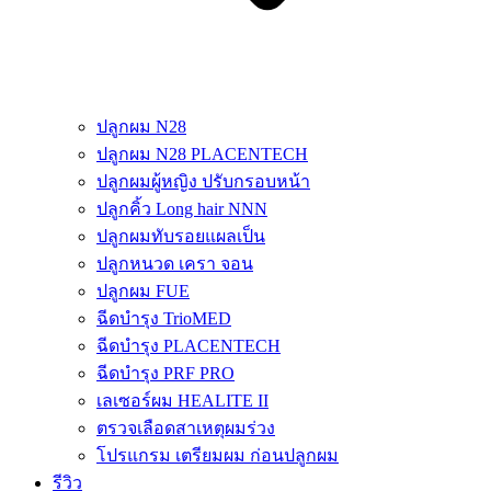
ปลูกผม N28
ปลูกผม N28 PLACENTECH
ปลูกผมผู้หญิง ปรับกรอบหน้า
ปลูกคิ้ว Long hair NNN
ปลูกผมทับรอยแผลเป็น
ปลูกหนวด เครา จอน
ปลูกผม FUE
ฉีดบำรุง TrioMED
ฉีดบำรุง PLACENTECH
ฉีดบำรุง PRF PRO
เลเซอร์ผม HEALITE II
ตรวจเลือดสาเหตุผมร่วง
โปรแกรม เตรียมผม ก่อนปลูกผม
รีวิว