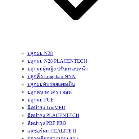
ปลูกผม N28
ปลูกผม N28 PLACENTECH
ปลูกผมผู้หญิง ปรับกรอบหน้า
ปลูกคิ้ว Long hair NNN
ปลูกผมทับรอยแผลเป็น
ปลูกหนวด เครา จอน
ปลูกผม FUE
ฉีดบำรุง TrioMED
ฉีดบำรุง PLACENTECH
ฉีดบำรุง PRF PRO
เลเซอร์ผม HEALITE II
ตรวจเลือดสาเหตุผมร่วง