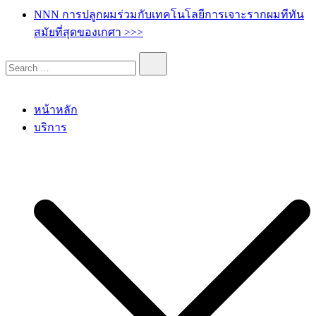
เกศา คลินิก – kesa hair clinic
kesa hair ปลูกผม ปลูกคิ้ว รักษาผมร่วง ผมบาง
NNN การปลูกผมร่วมกับเทคโนโลยีการเจาะรากผมทีทัน
สมัยที่สุดของเกศา >>>
หน้าหลัก
บริการ