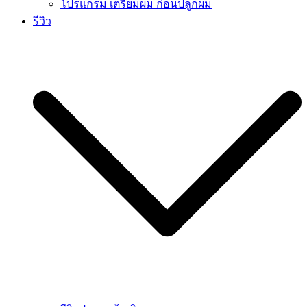
โปรแกรม เตรียมผม ก่อนปลูกผม
รีวิว