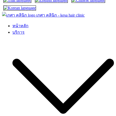
เกศา คลินิก – kesa hair clinic
kesa hair ปลูกผม ปลูกคิ้ว รักษาผมร่วง ผมบาง
หน้าหลัก
บริการ