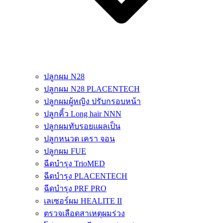
ปลูกผม N28
ปลูกผม N28 PLACENTECH
ปลูกผมผู้หญิง ปรับกรอบหน้า
ปลูกคิ้ว Long hair NNN
ปลูกผมทับรอยแผลเป็น
ปลูกหนวด เครา จอน
ปลูกผม FUE
ฉีดบำรุง TrioMED
ฉีดบำรุง PLACENTECH
ฉีดบำรุง PRF PRO
เลเซอร์ผม HEALITE II
ตรวจเลือดสาเหตุผมร่วง