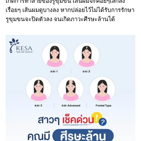
เกิดการทำลายของรูขุมขน เส้นผมจะค่อยๆเล็กลง
เรื่อยๆ เส้นผมดูบางลง หากปล่อยไว้ไม่ได้รับการรักษา
รูขุมขนจะปิดตัวลง จนเกิดภาวะศีรษะล้านได้