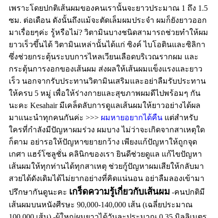
เพราะโดยปกติเส้นผมของคนเรานั้นจะยาวประมาณ 1 ถึง 1.5
ซม. ต่อเดือน ดังนั้นถึงแม้จะตัดเล็มผมประจำ ผมก็ยังยาวออก
มาเรื่อยๆค่ะ
รู้หรือไม่? วิตามินบางชนิดสามารถช่วยทำให้ผม
ยาวเร็วขึ้นได้ วิตามินเหล่านั้นได้แก่ ซิงค์ ไบโอตินและซิลิกา
ซึ่งช่วยกระตุ้นระบบการไหลเวียนเลือดบริเวณรากผม และ
กระตุ้นการงอกของเส้นผม ส่งผลให้เส้นผมแข็งแรงและยาว
เร็ว นอกจากรับประทานวิตามินเสริมและอย่าลืมรับประทาน
ให้ครบ 5 หมู่ เพื่อให้ร่างกายและสุขภาพผมดีไปพร้อมๆ กัน
นะคะ
Kesahair มีเคล็ดลับการดูแลเส้นผมให้ยาวอย่างได้ผล
มาแนะนำทุกคนกันค่ะ
>>>
ผมหายอยากได้คืน
แต่สำหรับ
ใครที่กำลังมีปัญหาผมร่วง ผมบาง ไม่ว่าจะเกิดจากสาเหตุใด
ก็ตาม อย่ารอให้ปัญหาขยายกว้าง เพียงแก้ปัญหาให้ถูกจุด
เกศา แฮร์โซลูชั่น คลินิกของเรา ยินดีช่วยดูแล แก้ไขปัญหา
เส้นผมให้ทุกท่านได้ทุกสาเหตุ ช่วยกู้ปัญหาผมเสียให้กลับมา
สวยได้ดังเดิมได้ไม่ยากอย่างที่คิดแน่นอน อย่าลืมลองเข้ามา
เกร็ดความรู้เกี่ยวกับเส้นผม
ปรึกษากันดูนะคะ
-คนปกติมี
เส้นผมบนหนังศีรษะ 90,000-140,000 เส้น (เฉลี่ยประมาณ
100,000 เส้น) -ผู้ใหญ่ผมยาวได้วันละประมาณ 0.35 มิลลิเมตร