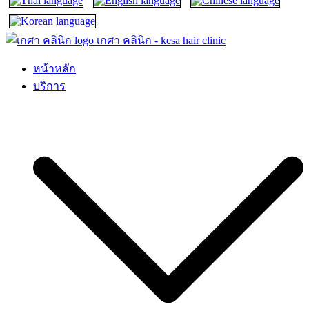
เกศา คลินิก – kesa hair clinic
kesa hair ปลูกผม ปลูกคิ้ว รักษาผมร่วง ผมบาง
หน้าหลัก
บริการ