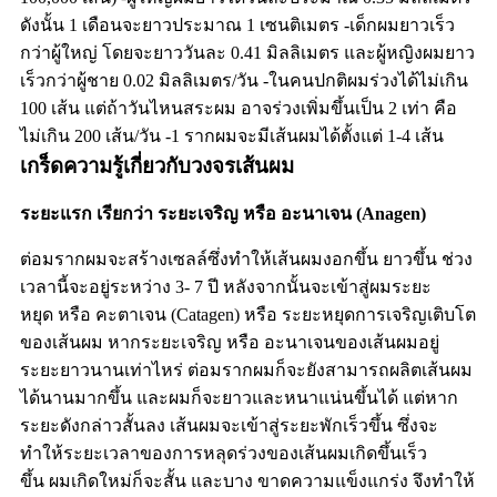
ดังนั้น 1 เดือนจะยาวประมาณ 1 เซนติเมตร -เด็กผมยาวเร็ว
กว่าผู้ใหญ่ โดยจะยาววันละ 0.41 มิลลิเมตร และผู้หญิงผมยาว
เร็วกว่าผู้ชาย 0.02 มิลลิเมตร/วัน -ในคนปกติผมร่วงได้ไม่เกิน
100 เส้น แต่ถ้าวันไหนสระผม อาจร่วงเพิ่มขึ้นเป็น 2 เท่า คือ
ไม่เกิน 200 เส้น/วัน -1 รากผมจะมีเส้นผมได้ตั้งแต่ 1-4 เส้น
เกร็ดความรู้เกี่ยวกับวงจรเส้นผม
ระยะแรก
เรียกว่า
ระยะเจริญ
หรือ
อะนาเจน
(Anagen)
ต่อมรากผมจะสร้างเซลล์ซึ่งทำให้เส้นผมงอกขึ้น
ยาวขึ้น
ช่วง
เวลานี้จะอยู่ระหว่าง
3- 7
ปี
หลังจากนั้นจะเข้าสู่ผมระยะ
หยุด
หรือ
คะตาเจน
(Catagen)
หรือ
ระยะหยุดการเจริญเติบโต
ของเส้นผม
หากระยะเจริญ
หรือ
อะนาเจนของเส้นผมอยู่
ระยะยาวนานเท่าไหร่
ต่อมรากผมก็จะยังสามารถผลิตเส้นผม
ได้นานมากขึ้น
และผมก็จะยาวและหนาแน่นขึ้นได้
แต่หาก
ระยะดังกล่าวสั้นลง
เส้นผมจะเข้าสู่ระยะพักเร็วขึ้น
ซึ่งจะ
ทำให้ระยะเวลาของการหลุดร่วงของเส้นผมเกิดขึ้นเร็ว
ขึ้น
ผมเกิดใหม่ก็จะสั้น
และบาง
ขาดความแข็งแกร่ง
จึงทำให้