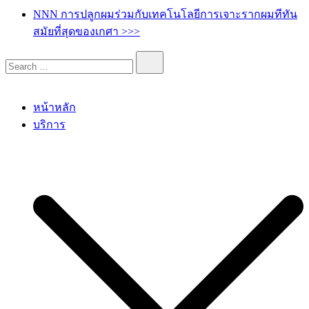
เกศา คลินิก – kesa hair clinic
kesa hair ปลูกผม ปลูกคิ้ว รักษาผมร่วง ผมบาง
NNN การปลูกผมร่วมกับเทคโนโลยีการเจาะรากผมทีทัน
สมัยที่สุดของเกศา >>>
หน้าหลัก
บริการ