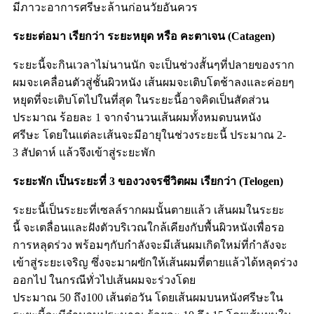
มีภาวะอาการศรีษะล้านก่อนวัยอันควร
ระยะต่อมา
เรียกว่า
ระยะหยุด
หรือ
คะตาเจน
(Catagen)
ระยะนี้จะกินเวลาไม่นานนัก
จะเป็นช่วงสั้นๆที่ปลายของราก
ผมจะเคลื่อนตัวสู่ชั้นผิวหนัง
เส้นผมจะเติบโตช้าลงและค่อยๆ
หยุดที่จะเติบโตไปในที่สุด
ในระยะนี้อาจคิดเป็นสัดส่วน
ประมาณ
ร้อยละ
1
จากจำนวนเส้นผมทั้งหมดบนหนัง
ศรีษะ
โดยในแต่ละเส้นจะมีอายุในช่วงระยะนี้
ประมาณ
2-
3
สัปดาห์
แล้วจึงเข้าสู่ระยะพัก
ระยะพัก
เป็นระยะที่
3
ของวงจรชีวิตผม
เรียกว่า
(Telogen)
ระยะนี้เป็นระยะที่เซลล์รากผมนั้นตายแล้ว
เส้นผมในระยะ
นี้
จะเตลื่อนและฝังตัวบริเวณใกล้เคียงกับพื้นผิวหนังเพื่อรอ
การหลุดร่วง
พร้อมๆกับกำลังจะมีเส้นผมเกิดใหม่ที่กำลังจะ
เข้าสู่ระยะเจริญ
ซึ่งจะมาผฃักให้เส้นผมที่ตายแล้วได้หลุดร่วง
ออกไป
ในกรณีทั่วไปเส้นผมจะร่วงโดย
ประมาณ
50
ถึง
100
เส้นต่อวัน
โดยเส้นผมบนหนังศรีษะใน