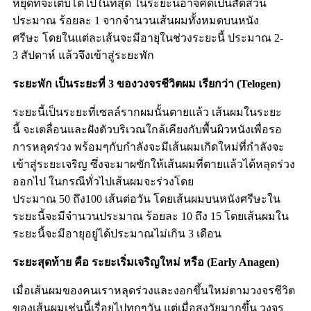
หยุดที่จะเติบโตไปในที่สุด
ในระยะนี้อาจคิดเป็นสัดส่วน
ประมาณ
ร้อยละ
1
จากจำนวนเส้นผมทั้งหมดบนหนัง
ศรีษะ
โดยในแต่ละเส้นจะมีอายุในช่วงระยะนี้
ประมาณ
2-
3
สัปดาห์
แล้วจึงเข้าสู่ระยะพัก
ระยะพัก
เป็นระยะที่
3
ของวงจรชีวิตผม
เรียกว่า
(Telogen)
ระยะนี้เป็นระยะที่เซลล์รากผมนั้นตายแล้ว
เส้นผมในระยะ
นี้
จะเตลื่อนและฝังตัวบริเวณใกล้เคียงกับพื้นผิวหนังเพื่อรอ
การหลุดร่วง
พร้อมๆกับกำลังจะมีเส้นผมเกิดใหม่ที่กำลังจะ
เข้าสู่ระยะเจริญ
ซึ่งจะมาผฃักให้เส้นผมที่ตายแล้วได้หลุดร่วง
ออกไป
ในกรณีทั่วไปเส้นผมจะร่วงโดย
ประมาณ
50
ถึง
100
เส้นต่อวัน
โดยเส้นผมบนหนังศรีษะใน
ระยะนี้จะมีจำนวนประมาณ
ร้อยละ
10
ถึง
15
โดยเส้นผมใน
ระยะนี้จะมีอายุอยู่ได้ประมาณไม่เกิน
3
เดือน
ระยะสุดท้าย
คือ
ระยะเริ่มเจริญใหม่
หรือ
(Early Anagen)
เมื่อเส้นผมของคนเราหลุดร่วงและงอกขึ้นใหม่ตามวงจรชีวิต
ของเส้นผมเช่นนี้เรื่อยไปทุกๆวัน
แต่เมื่อสูงวัยมากขึ้น
วงจร