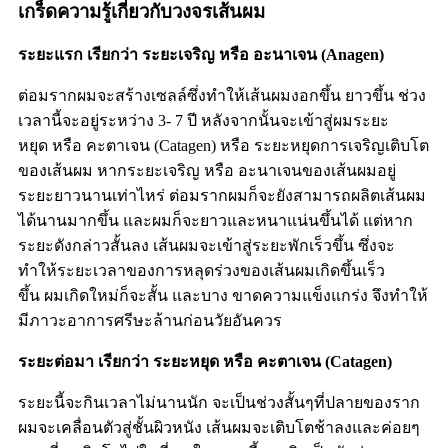
เกร็ดความรู้เกี่ยวกับวงจรเส้นผม
ระยะแรก
เรียกว่า
ระยะเจริญ
หรือ
อะนาเจน
(Anagen)
ต่อมรากผมจะสร้างเซลล์ซึ่งทำให้เส้นผมงอกขึ้น
ยาวขึ้น
ช่วง
เวลานี้จะอยู่ระหว่าง
3- 7
ปี
หลังจากนั้นจะเข้าสู่ผมระยะ
หยุด
หรือ
คะตาเจน
(Catagen)
หรือ
ระยะหยุดการเจริญเติบโต
ของเส้นผม
หากระยะเจริญ
หรือ
อะนาเจนของเส้นผมอยู่
ระยะยาวนานเท่าไหร่
ต่อมรากผมก็จะยังสามารถผลิตเส้นผม
ได้นานมากขึ้น
และผมก็จะยาวและหนาแน่นขึ้นได้
แต่หาก
ระยะดังกล่าวสั้นลง
เส้นผมจะเข้าสู่ระยะพักเร็วขึ้น
ซึ่งจะ
ทำให้ระยะเวลาของการหลุดร่วงของเส้นผมเกิดขึ้นเร็ว
ขึ้น
ผมเกิดใหม่ก็จะสั้น
และบาง
ขาดความแข็งแกร่ง
จึงทำให้
มีภาวะอาการศรีษะล้านก่อนวัยอันควร
ระยะต่อมา
เรียกว่า
ระยะหยุด
หรือ
คะตาเจน
(Catagen)
ระยะนี้จะกินเวลาไม่นานนัก
จะเป็นช่วงสั้นๆที่ปลายของราก
ผมจะเคลื่อนตัวสู่ชั้นผิวหนัง
เส้นผมจะเติบโตช้าลงและค่อยๆ