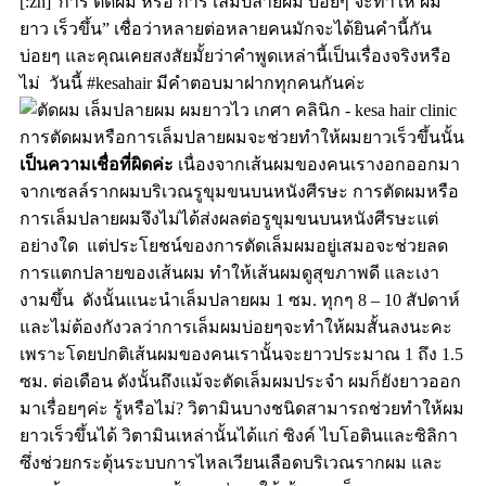
[:zh]
“
การ ตัดผม หรือ การ เล็มปลายผม บ่อยๆ จะทำให้ ผม
ยาว เร็วขึ้น
” เชื่อว่าหลายต่อหลายคนมักจะได้ยินคำนี้กัน
บ่อยๆ
และคุณเคยสงสัยมั้ยว่าคำพูดเหล่านี้เป็นเรื่องจริงหรือ
ไม่
วันนี้ #kesahair มีคำตอบมาฝากทุกคนกันค่ะ
การตัดผมหรือการเล็มปลายผมจะช่วยทำให้ผมยาวเร็วขึ้นนั้น
เป็นความเชื่อที่ผิดค่ะ
เนื่องจากเส้นผมของคนเรางอกออกมา
จากเซลล์รากผมบริเวณรูขุมขนบนหนังศีรษะ การตัดผมหรือ
การเล็มปลายผมจึงไม่ได้ส่งผลต่อรูขุมขนบนหนังศีรษะแต่
อย่างใด แต่ประโยชน์ของการตัดเล็มผมอยู่เสมอจะช่วยลด
การแตกปลายของเส้นผม ทำให้เส้นผมดูสุขภาพดี และเงา
งามขึ้น ดังนั้นแนะนำเล็มปลายผม 1 ซม. ทุกๆ 8 – 10 สัปดาห์
และไม่ต้องกังวลว่าการเล็มผมบ่อยๆจะทำให้ผมสั้นลงนะคะ
เพราะโดยปกติเส้นผมของคนเรานั้นจะยาวประมาณ 1 ถึง 1.5
ซม. ต่อเดือน ดังนั้นถึงแม้จะตัดเล็มผมประจำ ผมก็ยังยาวออก
มาเรื่อยๆค่ะ
รู้หรือไม่? วิตามินบางชนิดสามารถช่วยทำให้ผม
ยาวเร็วขึ้นได้ วิตามินเหล่านั้นได้แก่ ซิงค์ ไบโอตินและซิลิกา
ซึ่งช่วยกระตุ้นระบบการไหลเวียนเลือดบริเวณรากผม และ