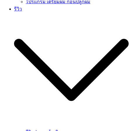
โปรแกรม เตรียมผม ก่อนปลูกผม
รีวิว