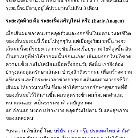
ระยะนี้จะมีจำนวนประมาณ
ร้อยละ
10
ถึง
15
โดยเส้นผมใน
ระยะนี้จะมีอายุอยู่ได้ประมาณไม่เกิน
3
เดือน
ระยะสุดท้าย
คือ
ระยะเริ่มเจริญใหม่
หรือ
(Early Anagen)
เมื่อเส้นผมของคนเราหลุดร่วงและงอกขึ้นใหม่ตามวงจรชีวิต
ของเส้นผมเช่นนี้เรื่อยไปทุกๆวัน
แต่เมื่อสูงวัยมากขึ้น
วงจร
เส้นผมนี้จะมีระยะเวลากระชับสั้นลงเรื่อยๆตามวัยที่สูงขึ้น
อัน
เป็นสาเหตุที่ทำให้รากผมนั้นอ่อนแอลง
เส้นผมงอกใหม่ก็ขาด
ความแข็งแรงไม่เหมือนเมื่อครั้งอ่อนวัย
ดังนั้น
เราจึงต้อง
บำรุงและดูแลรักษาเส้นผม
บำรุงลึกถึงรากผม
เพื่อสร้างความ
แข็งแรงและยืดระยะเวลาช่วงอายุของเส้นผมตามวงจรชีวิต
เส้นผมให้ยาวนานขึ้น
ซึ่งจะทำให้สามารถรักษาสุขภาพที่ดี
ของเส้นผมไว้ได้นานขึ้น
ผมหลุดร่วงช้า
ผมก็จะดกดำและ
หนาแน่นอย่างเป็นธรรมชาติ
ลดปัญหาผม
แก่
อ่อนแอ
หงอก
เปราะบาง
หลุดร่วงไปตามวัยและสุขภาพ
ของแต่ละคน
*บทความลิขสิทธิ์ โดย
บริษัท เกศา กรุ๊ป ประเทศไทย จำกัด
*