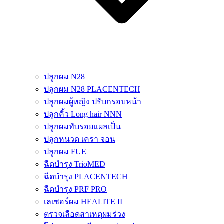
ปลูกผม N28
ปลูกผม N28 PLACENTECH
ปลูกผมผู้หญิง ปรับกรอบหน้า
ปลูกคิ้ว Long hair NNN
ปลูกผมทับรอยแผลเป็น
ปลูกหนวด เครา จอน
ปลูกผม FUE
ฉีดบำรุง TrioMED
ฉีดบำรุง PLACENTECH
ฉีดบำรุง PRF PRO
เลเซอร์ผม HEALITE II
ตรวจเลือดสาเหตุผมร่วง