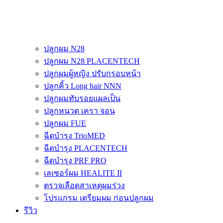
ปลูกผม N28
ปลูกผม N28 PLACENTECH
ปลูกผมผู้หญิง ปรับกรอบหน้า
ปลูกคิ้ว Long hair NNN
ปลูกผมทับรอยแผลเป็น
ปลูกหนวด เครา จอน
ปลูกผม FUE
ฉีดบำรุง TrioMED
ฉีดบำรุง PLACENTECH
ฉีดบำรุง PRF PRO
เลเซอร์ผม HEALITE II
ตรวจเลือดสาเหตุผมร่วง
โปรแกรม เตรียมผม ก่อนปลูกผม
รีวิว