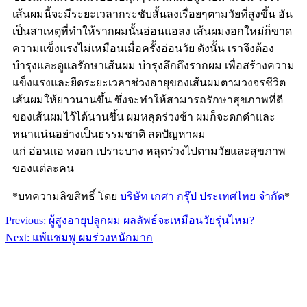
เส้นผมนี้จะมีระยะเวลากระชับสั้นลงเรื่อยๆตามวัยที่สูงขึ้น
อัน
เป็นสาเหตุที่ทำให้รากผมนั้นอ่อนแอลง
เส้นผมงอกใหม่ก็ขาด
ความแข็งแรงไม่เหมือนเมื่อครั้งอ่อนวัย
ดังนั้น
เราจึงต้อง
บำรุงและดูแลรักษาเส้นผม
บำรุงลึกถึงรากผม
เพื่อสร้างความ
แข็งแรงและยืดระยะเวลาช่วงอายุของเส้นผมตามวงจรชีวิต
เส้นผมให้ยาวนานขึ้น
ซึ่งจะทำให้สามารถรักษาสุขภาพที่ดี
ของเส้นผมไว้ได้นานขึ้น
ผมหลุดร่วงช้า
ผมก็จะดกดำและ
หนาแน่นอย่างเป็นธรรมชาติ
ลดปัญหาผม
แก่
อ่อนแอ
หงอก
เปราะบาง
หลุดร่วงไปตามวัยและสุขภาพ
ของแต่ละคน
*บทความลิขสิทธิ์ โดย
บริษัท เกศา กรุ๊ป ประเทศไทย จำกัด
*
Previous:
ผู้สูงอายุปลูกผม ผลลัพธ์จะเหมือนวัยรุ่นไหม?
Next:
แพ้แชมพู ผมร่วงหนักมาก