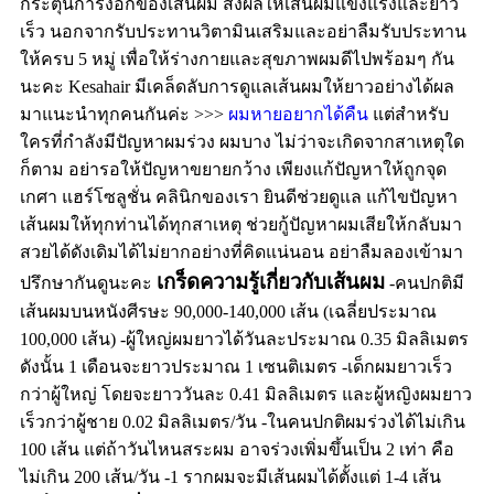
กระตุ้นการงอกของเส้นผม ส่งผลให้เส้นผมแข็งแรงและยาว
เร็ว นอกจากรับประทานวิตามินเสริมและอย่าลืมรับประทาน
ให้ครบ 5 หมู่ เพื่อให้ร่างกายและสุขภาพผมดีไปพร้อมๆ กัน
นะคะ
Kesahair มีเคล็ดลับการดูแลเส้นผมให้ยาวอย่างได้ผล
มาแนะนำทุกคนกันค่ะ
>>>
ผมหายอยากได้คืน
แต่สำหรับ
ใครที่กำลังมีปัญหาผมร่วง ผมบาง ไม่ว่าจะเกิดจากสาเหตุใด
ก็ตาม อย่ารอให้ปัญหาขยายกว้าง เพียงแก้ปัญหาให้ถูกจุด
เกศา แฮร์โซลูชั่น คลินิกของเรา ยินดีช่วยดูแล แก้ไขปัญหา
เส้นผมให้ทุกท่านได้ทุกสาเหตุ ช่วยกู้ปัญหาผมเสียให้กลับมา
สวยได้ดังเดิมได้ไม่ยากอย่างที่คิดแน่นอน อย่าลืมลองเข้ามา
เกร็ดความรู้เกี่ยวกับเส้นผม
ปรึกษากันดูนะคะ
-คนปกติมี
เส้นผมบนหนังศีรษะ 90,000-140,000 เส้น (เฉลี่ยประมาณ
100,000 เส้น) -ผู้ใหญ่ผมยาวได้วันละประมาณ 0.35 มิลลิเมตร
ดังนั้น 1 เดือนจะยาวประมาณ 1 เซนติเมตร -เด็กผมยาวเร็ว
กว่าผู้ใหญ่ โดยจะยาววันละ 0.41 มิลลิเมตร และผู้หญิงผมยาว
เร็วกว่าผู้ชาย 0.02 มิลลิเมตร/วัน -ในคนปกติผมร่วงได้ไม่เกิน
100 เส้น แต่ถ้าวันไหนสระผม อาจร่วงเพิ่มขึ้นเป็น 2 เท่า คือ
ไม่เกิน 200 เส้น/วัน -1 รากผมจะมีเส้นผมได้ตั้งแต่ 1-4 เส้น