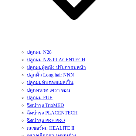
ปลูกผม N28
ปลูกผม N28 PLACENTECH
ปลูกผมผู้หญิง ปรับกรอบหน้า
ปลูกคิ้ว Long hair NNN
ปลูกผมทับรอยแผลเป็น
ปลูกหนวด เครา จอน
ปลูกผม FUE
ฉีดบำรุง TrioMED
ฉีดบำรุง PLACENTECH
ฉีดบำรุง PRF PRO
เลเซอร์ผม HEALITE II
ตรวจเลือดสาเหตุผมร่วง