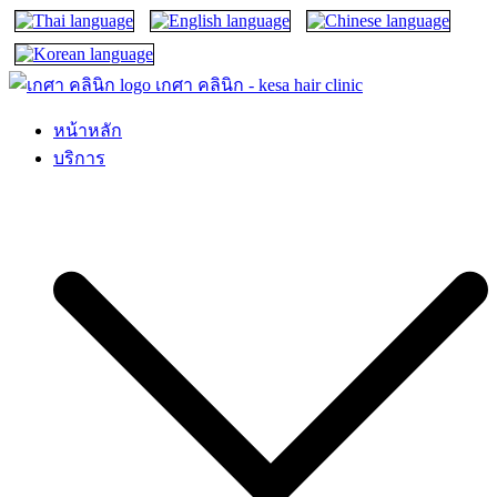
เกศา คลินิก – kesa hair clinic
kesa hair ปลูกผม ปลูกคิ้ว รักษาผมร่วง ผมบาง
หน้าหลัก
บริการ