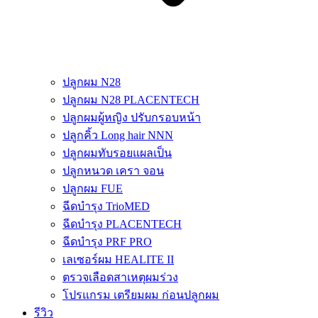
ปลูกผม N28
ปลูกผม N28 PLACENTECH
ปลูกผมผู้หญิง ปรับกรอบหน้า
ปลูกคิ้ว Long hair NNN
ปลูกผมทับรอยแผลเป็น
ปลูกหนวด เครา จอน
ปลูกผม FUE
ฉีดบำรุง TrioMED
ฉีดบำรุง PLACENTECH
ฉีดบำรุง PRF PRO
เลเซอร์ผม HEALITE II
ตรวจเลือดสาเหตุผมร่วง
โปรแกรม เตรียมผม ก่อนปลูกผม
รีวิว