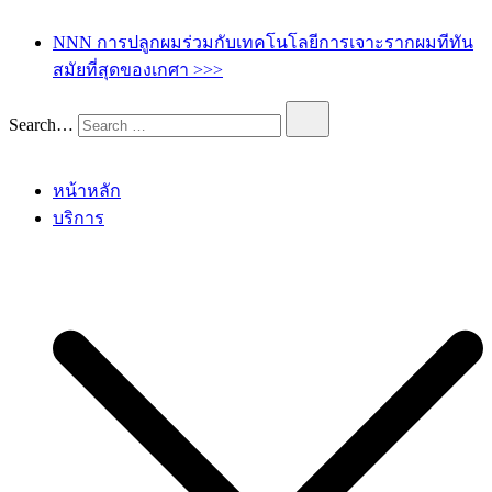
เกศา คลินิก – kesa hair clinic
kesa hair ปลูกผม ปลูกคิ้ว รักษาผมร่วง ผมบาง
NNN การปลูกผมร่วมกับเทคโนโลยีการเจาะรากผมทีทัน
สมัยที่สุดของเกศา >>>
Search…
หน้าหลัก
บริการ