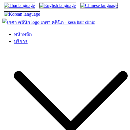
เกศา คลินิก – kesa hair clinic
kesa hair ปลูกผม ปลูกคิ้ว รักษาผมร่วง ผมบาง
หน้าหลัก
บริการ