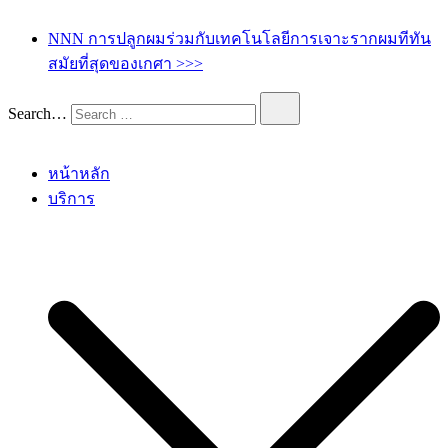
เกศา คลินิก – kesa hair clinic
kesa hair ปลูกผม ปลูกคิ้ว รักษาผมร่วง ผมบาง
NNN การปลูกผมร่วมกับเทคโนโลยีการเจาะรากผมทีทัน
สมัยที่สุดของเกศา >>>
Search…
หน้าหลัก
บริการ