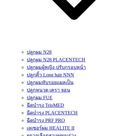
ปลูกผม N28
ปลูกผม N28 PLACENTECH
ปลูกผมผู้หญิง ปรับกรอบหน้า
ปลูกคิ้ว Long hair NNN
ปลูกผมทับรอยแผลเป็น
ปลูกหนวด เครา จอน
ปลูกผม FUE
ฉีดบำรุง TrioMED
ฉีดบำรุง PLACENTECH
ฉีดบำรุง PRF PRO
เลเซอร์ผม HEALITE II
ตรวจเลือดสาเหตุผมร่วง