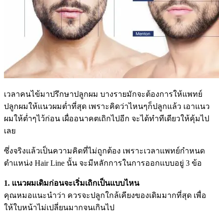
เวลาคนไข้มาปรึกษาปลูกผม บางรายมักจะต้องการให้แพทย์
ปลูกผมให้แนวผมต่ำที่สุด เพราะคิดว่าไหนๆก็ปลูกแล้ว เอาแนว
ผมให้ต่ำๆไว้ก่อน เผื่ออนาคตเถิกไปอีก จะได้ทำทีเดียวให้คุ้มไป
เลย
ซึ่งจริงแล้วเป็นความคิดที่ไม่ถูกต้อง เพราะเวลาแพทย์กำหนด
ตำแหน่ง Hair Line นั้น จะมีหลักการในการออกแบบอยู่ 3 ข้อ
1. แนวผมเดิมก่อนจะเริ่มเถิกเป็นแบบไหน
คุณหมอแนะนำว่า ควรจะปลูกใกล้เคียงของเดิมมากที่สุด เพื่อ
ให้ใบหน้าไม่เปลี่ยนมากจนเกินไป