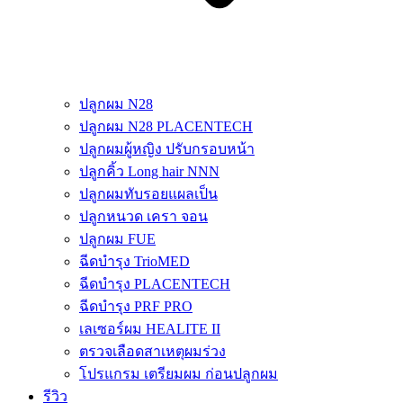
ปลูกผม N28
ปลูกผม N28 PLACENTECH
ปลูกผมผู้หญิง ปรับกรอบหน้า
ปลูกคิ้ว Long hair NNN
ปลูกผมทับรอยแผลเป็น
ปลูกหนวด เครา จอน
ปลูกผม FUE
ฉีดบำรุง TrioMED
ฉีดบำรุง PLACENTECH
ฉีดบำรุง PRF PRO
เลเซอร์ผม HEALITE II
ตรวจเลือดสาเหตุผมร่วง
โปรแกรม เตรียมผม ก่อนปลูกผม
รีวิว