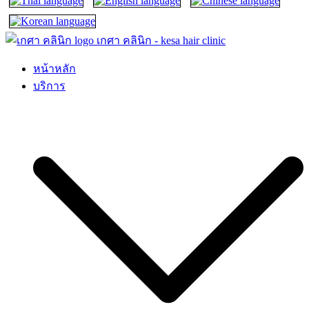
เกศา คลินิก – kesa hair clinic
kesa hair ปลูกผม ปลูกคิ้ว รักษาผมร่วง ผมบาง
หน้าหลัก
บริการ