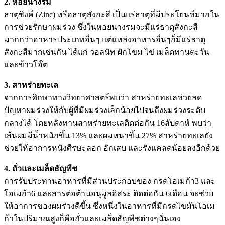
2. หอยนางรม
ธาตุซิงค์ (Zinc) หรือธาตุสังกะสี เป็นแร่ธาตุที่มีประโยนช์มากใน
การช่วยรักษาผมร่วง ซึ่งในหอยนางรมจะมีแร่ธาตุสังกะสี
มากกว่าอาหารประเภทอื่นๆ แต่แหล่งอาหารอื่นๆก็มีแร่ธาตุ
สังกะสีมากเช่นกัน ได้แก่ วอลนัท ผักโขม ไข่ เมล็ดทานตะวัน
และข้าวโอ๊ต
3. สาหร่ายทะเล
จากการศึกษาทางวิทยาศาสตร์พบว่า สาหร่ายทะเลช่วยลด
ปัญหาผมร่วงให้กับผู้ที่มีผมร่วงเล็กน้อยไปจนถึงผมร่วงระดับ
กลางได้ โดยหลังทานสาหร่ายทะเลติดต่อกัน 16สัปดาห์ พบว่า
เส้นผมมีน้ำหนักขึ้น 13% และผมหนาขึ้น 27% สาหร่ายทะเลยัง
ช่วยให้อาการหนังศีรษะลอก อักเสบ และรังแคลดน้อยลงอีกด้วย
4. ถั่วและเมล็ดธัญพืช
การรับประทานอาหารที่มีส่วนประกอบของ กรดโอเมก้า3 และ
โอเมก้า6 และสารต่อต้านอนุมูลอิสระ ติดต่อกัน 6เดือน จะช่วย
ให้อาการของผมร่วงดีขึ้น ซึ่งหนึ่งในอาหารที่มีกรดไขมันโอเม
ก้าในปริมาณสูงก็คือถั่วและเมล็ดธัญพืชต่างๆนั่นเอง