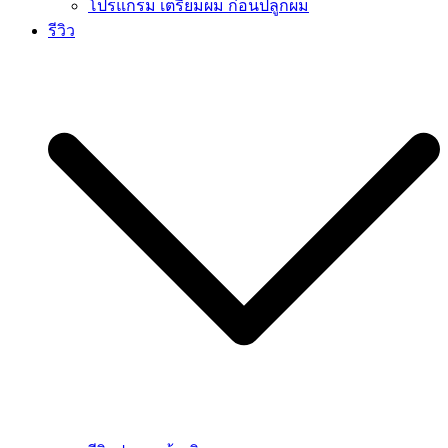
โปรแกรม เตรียมผม ก่อนปลูกผม
รีวิว