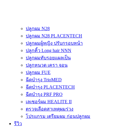
ปลูกผม N28
ปลูกผม N28 PLACENTECH
ปลูกผมผู้หญิง ปรับกรอบหน้า
ปลูกคิ้ว Long hair NNN
ปลูกผมทับรอยแผลเป็น
ปลูกหนวด เครา จอน
ปลูกผม FUE
ฉีดบำรุง TrioMED
ฉีดบำรุง PLACENTECH
ฉีดบำรุง PRF PRO
เลเซอร์ผม HEALITE II
ตรวจเลือดสาเหตุผมร่วง
โปรแกรม เตรียมผม ก่อนปลูกผม
รีวิว