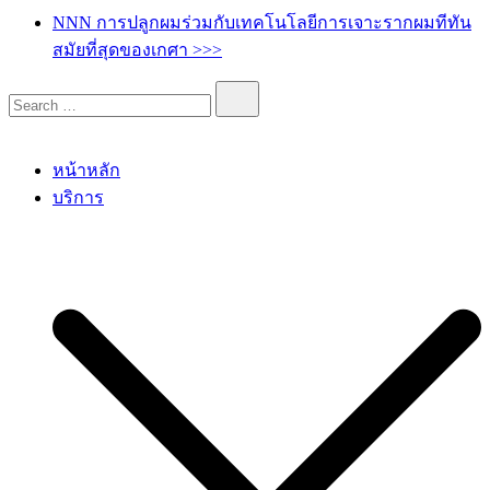
เกศา คลินิก – kesa hair clinic
kesa hair ปลูกผม ปลูกคิ้ว รักษาผมร่วง ผมบาง
NNN การปลูกผมร่วมกับเทคโนโลยีการเจาะรากผมทีทัน
สมัยที่สุดของเกศา >>>
หน้าหลัก
บริการ