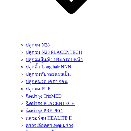
ปลูกผม N28
ปลูกผม N28 PLACENTECH
ปลูกผมผู้หญิง ปรับกรอบหน้า
ปลูกคิ้ว Long hair NNN
ปลูกผมทับรอยแผลเป็น
ปลูกหนวด เครา จอน
ปลูกผม FUE
ฉีดบำรุง TrioMED
ฉีดบำรุง PLACENTECH
ฉีดบำรุง PRF PRO
เลเซอร์ผม HEALITE II
ตรวจเลือดสาเหตุผมร่วง