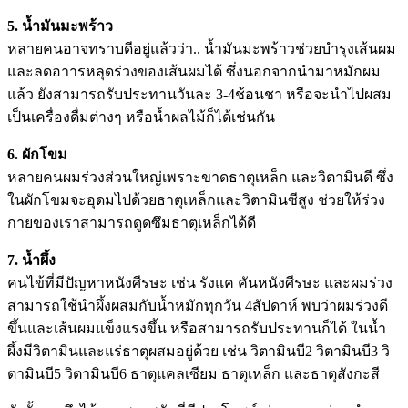
5. น้ำมันมะพร้าว
หลายคนอาจทราบดีอยู่แล้วว่า.. น้ำมันมะพร้าวช่วยบำรุงเส้นผม
และลดอาารหลุดร่วงของเส้นผมได้ ซึ่งนอกจากนำมาหมักผม
แล้ว ยังสามารถรับประทานวันละ 3-4ช้อนชา หรือจะนำไปผสม
เป็นเครื่องดื่มต่างๆ หรือน้ำผลไม้ก็ได้เช่นกัน
6. ผักโขม
หลายคนผมร่วงส่วนใหญ่เพราะขาดธาตุเหล็ก และวิตามินดี ซึ่ง
ในผักโขมจะอุดมไปด้วยธาตุเหล็กและวิตามินซีสูง ช่วยให้ร่วง
กายของเราสามารถดูดซึมธาตุเหล็กได้ดี
7. น้ำผึ้ง
คนไข้ที่มีปัญหาหนังศีรษะ เช่น รังแค คันหนังศีรษะ และผมร่วง
สามารถใช้นำผึ้งผสมกับน้ำหมักทุกวัน 4สัปดาห์ พบว่าผมร่วงดี
ขึ้นและเส้นผมแข็งแรงขึ้น หรือสามารถรับประทานก็ได้ ในน้ำ
ผึ้งมีวิตามินและแร่ธาตุผสมอยู่ด้วย เช่น วิตามินบี2 วิตามินบี3 วิ
ตามินบี5 วิตามินบี6 ธาตุแคลเซียม ธาตุเหล็ก และธาตุสังกะสี