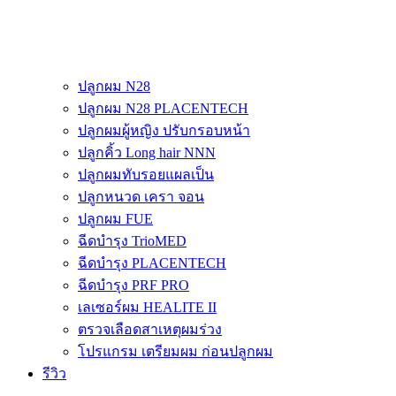
ปลูกผม N28
ปลูกผม N28 PLACENTECH
ปลูกผมผู้หญิง ปรับกรอบหน้า
ปลูกคิ้ว Long hair NNN
ปลูกผมทับรอยแผลเป็น
ปลูกหนวด เครา จอน
ปลูกผม FUE
ฉีดบำรุง TrioMED
ฉีดบำรุง PLACENTECH
ฉีดบำรุง PRF PRO
เลเซอร์ผม HEALITE II
ตรวจเลือดสาเหตุผมร่วง
โปรแกรม เตรียมผม ก่อนปลูกผม
รีวิว