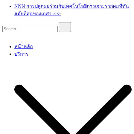
เกศา คลินิก – kesa hair clinic
kesa hair ปลูกผม ปลูกคิ้ว รักษาผมร่วง ผมบาง
NNN การปลูกผมร่วมกับเทคโนโลยีการเจาะรากผมทีทัน
สมัยที่สุดของเกศา >>>
หน้าหลัก
บริการ