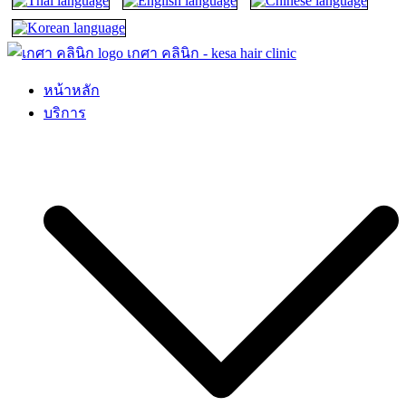
เกศา คลินิก – kesa hair clinic
kesa hair ปลูกผม ปลูกคิ้ว รักษาผมร่วง ผมบาง
หน้าหลัก
บริการ