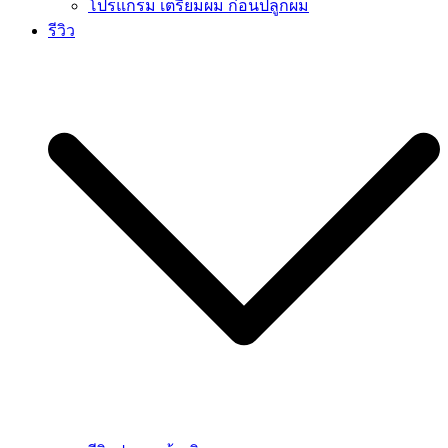
โปรแกรม เตรียมผม ก่อนปลูกผม
รีวิว