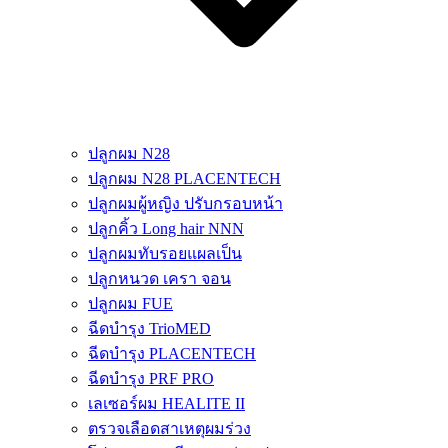
ปลูกผม N28
ปลูกผม N28 PLACENTECH
ปลูกผมผู้หญิง ปรับกรอบหน้า
ปลูกคิ้ว Long hair NNN
ปลูกผมทับรอยแผลเป็น
ปลูกหนวด เครา จอน
ปลูกผม FUE
ฉีดบำรุง TrioMED
ฉีดบำรุง PLACENTECH
ฉีดบำรุง PRF PRO
เลเซอร์ผม HEALITE II
ตรวจเลือดสาเหตุผมร่วง