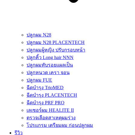
ปลูกผม N28
ปลูกผม N28 PLACENTECH
ปลูกผมผู้หญิง ปรับกรอบหน้า
ปลูกคิ้ว Long hair NNN
ปลูกผมทับรอยแผลเป็น
ปลูกหนวด เครา จอน
ปลูกผม FUE
ฉีดบำรุง TrioMED
ฉีดบำรุง PLACENTECH
ฉีดบำรุง PRF PRO
เลเซอร์ผม HEALITE II
ตรวจเลือดสาเหตุผมร่วง
โปรแกรม เตรียมผม ก่อนปลูกผม
รีวิว