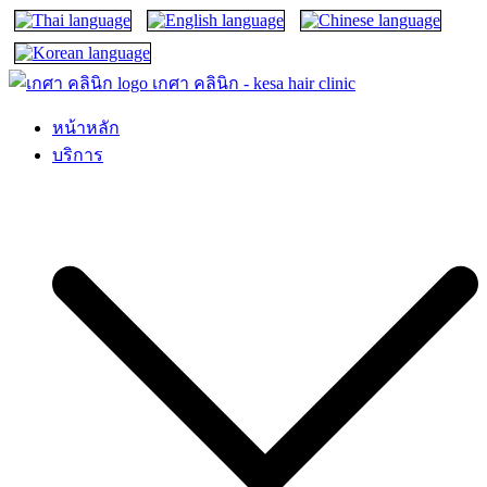
เกศา คลินิก – kesa hair clinic
kesa hair ปลูกผม ปลูกคิ้ว รักษาผมร่วง ผมบาง
หน้าหลัก
บริการ