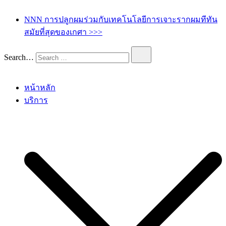
เกศา คลินิก – kesa hair clinic
kesa hair ปลูกผม ปลูกคิ้ว รักษาผมร่วง ผมบาง
NNN การปลูกผมร่วมกับเทคโนโลยีการเจาะรากผมทีทัน
สมัยที่สุดของเกศา >>>
Search…
หน้าหลัก
บริการ