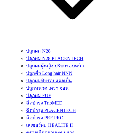
ปลูกผม N28
ปลูกผม N28 PLACENTECH
ปลูกผมผู้หญิง ปรับกรอบหน้า
ปลูกคิ้ว Long hair NNN
ปลูกผมทับรอยแผลเป็น
ปลูกหนวด เครา จอน
ปลูกผม FUE
ฉีดบำรุง TrioMED
ฉีดบำรุง PLACENTECH
ฉีดบำรุง PRF PRO
เลเซอร์ผม HEALITE II
ตรวจเลือดสาเหตุผมร่วง